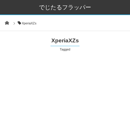
でじたるフラッパー
XperiaXZs
XperiaXZs
Tagged