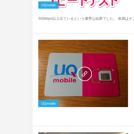
UQmobile
500kbps以上出ているという優秀な結果でした。 体感はそこま
0
UQmobile