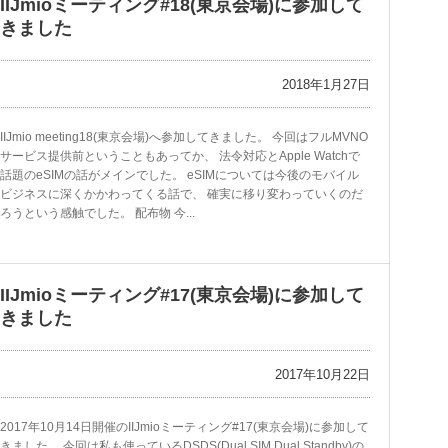
IIJmioミーティング#18(東京会場)に参加して
きました
2018年1月27日
IIJmio meeting18(東京会場)へ参加してきました。 今回はフルMVNO
サービス提供前ということもあってか、 法令対応とApple Watchで
話題のeSIMの話がメインでした。 eSIMについては今後のモバイル
ビジネスに深くかかわってくる話で、 確実に移り変わっていくのだ
ろうという感触でした。 配布物 今...
IIJmioミーティング#17(東京会場)に参加して
きました
2017年10月22日
2017年10月14日開催のIIJmioミーティング#17(東京会場)に参加して
きました。 今回は私も使っているDSDS(Dual SIM Dual Standby)の