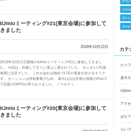
IPv6 
IIJm
DS-Li
IIJmioミーティング#21(東京会場)に参加して
Amaz
きました
2018年10月22日
カテ
2018年10月21日開催のIIJmioミーティング#21に参加してきまし
たべフ
た。 今回は、到着してすぐに壇上に置かれていた、 オレオレLTE基
地局に注目でした。 これがあれば独自でLTEの電波を吹けるそうで
楽天モ
す。 セッションは技術要素少なめ。 展示はほぼ全面が画面のFind X
で話題のOPPOが来ておりました。 ノベルティ...
UQmob
アクセ
IIJmioミーティング#20(東京会場)に参加して
きました
はちフラ
らいフラ