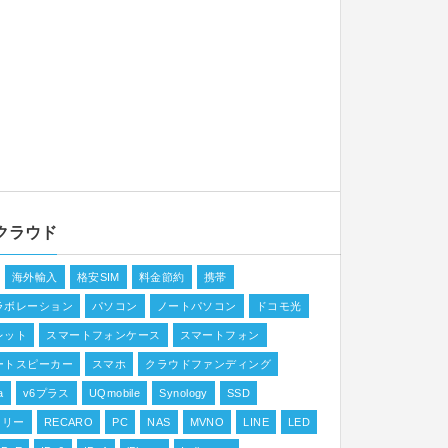
クラウド
海外輸入
格安SIM
料金節約
携帯
ラボレーション
パソコン
ノートパソコン
ドコモ光
レット
スマートフォンケース
スマートフォン
ートスピーカー
スマホ
クラウドファンディング
a
v6プラス
UQmobile
Synology
SSD
フリー
RECARO
PC
NAS
MVNO
LINE
LED