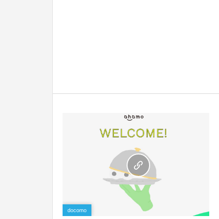
0
docomo