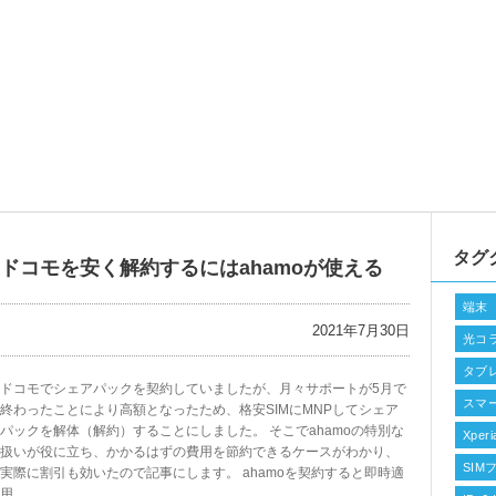
タグ
ドコモを安く解約するにはahamoが使える
端末
2021年7月30日
光コ
タブ
ドコモでシェアパックを契約していましたが、月々サポートが5月で
スマ
終わったことにより高額となったため、格安SIMにMNPしてシェア
パックを解体（解約）することにしました。 そこでahamoの特別な
Xperi
扱いが役に立ち、かかるはずの費用を節約できるケースがわかり、
SIM
実際に割引も効いたので記事にします。 ahamoを契約すると即時適
用...