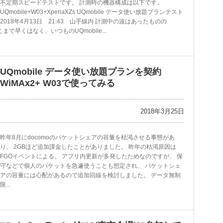
不定期スピードテストです。 計測時の機器構成は以下です。
UQmobile+W03+XperiaXZs UQmobile データ使い放題プランテスト
2018年4月13日 21:43 山手線内 計測中の波はあったものの
で早くはなく、いつものUQmobile...
UQmobile データ使い放題プランを契約
WiMAx2+ W03で使ってみる
2018年3月25日
昨年8月にdocomoのパケットシェアの容量を枯渇させる事態があ
り、 2GBほど追加課金したことがありました。 昨年の枯渇原因は
FGOイベントによる、 アプリ内更新が多発したためなのですが、 保
守などで個人のパケットを急遽使うことも想定され、 パケットシェ
アの容量には心配があるので追加回線を検討しました。 データ無制
限...