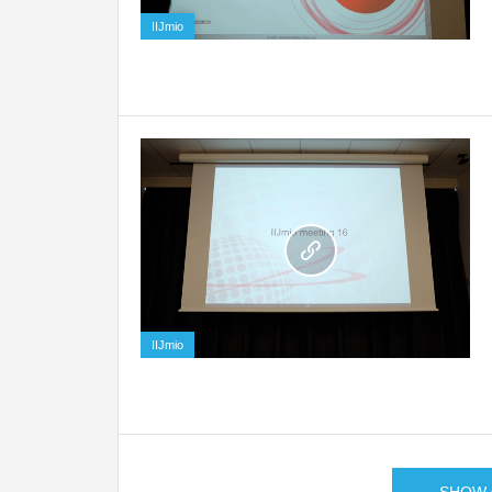
IIJmio
0
IIJmio