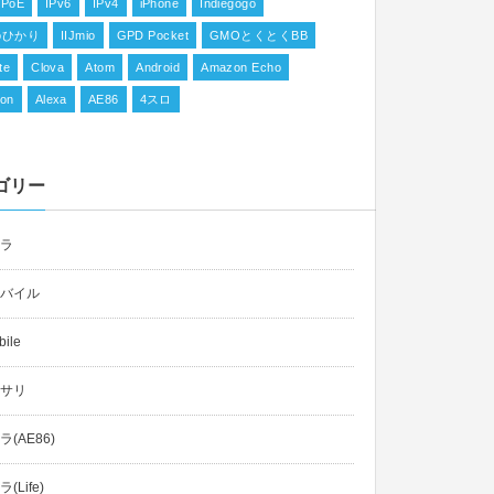
IPoE
IPv6
IPv4
iPhone
Indiegogo
ioひかり
IIJmio
GPD Pocket
GMOとくとくBB
te
Clova
Atom
Android
Amazon Echo
on
Alexa
AE86
4スロ
ゴリー
ラ
バイル
ile
サリ
(AE86)
(Life)