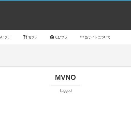
らいフラ
食フラ
たびフラ
当サイトについて
MVNO
Tagged