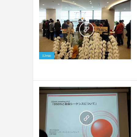
0
IIJmio
0