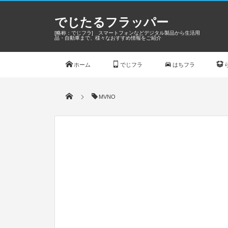
でじたるフラッパー
[略称：でじフラ] スマートフォンなどデジタル製品から生活用
品・自動車まで、様々なおすすめ情報をご紹介
ホーム
でじフラ
はちフラ
MVNO