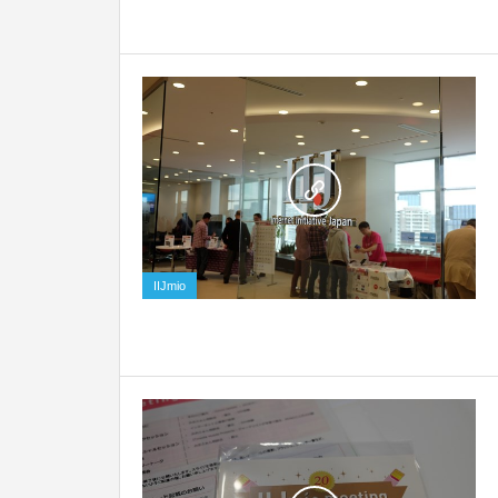
0
IIJmio