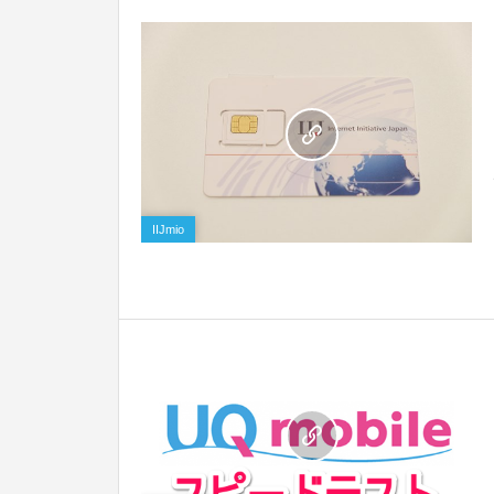
0
IIJmio
0