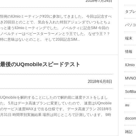
2018年7月24日
タブレ
恒例のIIJmioミーティング#20に参加してきました。 今回は記念すべ
き20回目とのことで、 気合を入れた特別アジェンダでいつもとちょ
パソコ
っと違うIIJmioミーティングでした。 ノベルティに記念SIM 今回の
ノベルティーはベビースターラーメンとラ王でした。 なぜラ王？？
端末
特に意味はないとのこと。 そして20回記念SIM...
情報
最後のUQmobileスピードテスト
IIJmio
MVNO
2018年6月8日
SoftB
UQmobileを解約することにしたので解約前に速度テストをしまし
た。 5月はデータ高速プランに変更していたので、 速度はUQmobile
au
のサービス速度MAXまで出る仕様です。 データ高速プラン 2018年5
月31日 時間帯別実施結果 場所は同じところで計測しています。 9時
doco
雑記