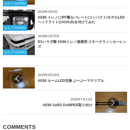
はちフラ(AE86)
2018年3月4日
AE86 トレノにIPF製セパレート(コンパクト)モデルLED
ヘッドライト(141HLB)を付けてみた
はちフラ(AE86)
2018年2月25日
RSハラダ製 AE86トレノ後期用 スモークウィンカーレン
ズ
はちフラ(AE86)
2025年4月15日
AE86 ルームLED交換 ぶーぶーマテリアル
2025年7月11日
AE86 SaRD DAMPER取り付け
COMMENTS