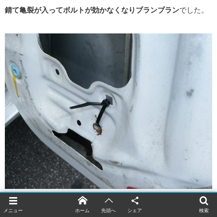
錆て亀裂が入ってボルトが効かなくなりブランブラン
でした。
応急処置でタイラップで大まかな位置に固定します。
メニュー
ホーム
先頭へ
シェア
検索