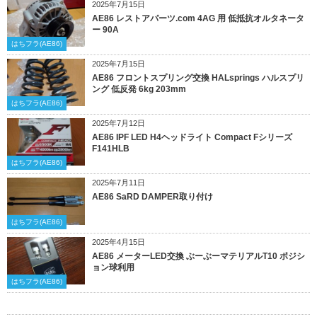
2025年7月15日
AE86 レストアパーツ.com 4AG 用 低抵抗オルタネータ
ー 90A
はちフラ(AE86)
2025年7月15日
AE86 フロントスプリング交換 HALsprings ハルスプリ
ング 低反発 6kg 203mm
はちフラ(AE86)
2025年7月12日
AE86 IPF LED H4ヘッドライト Compact Fシリーズ
F141HLB
はちフラ(AE86)
2025年7月11日
AE86 SaRD DAMPER取り付け
はちフラ(AE86)
2025年4月15日
AE86 メーターLED交換 ぶーぶーマテリアルT10 ポジシ
ョン球利用
はちフラ(AE86)