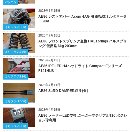
パソコン
2025年7月15日
AE86 レストアパーツ.com 4AG 用 低抵抗オルタネータ
ー 90A
はちフラ(AE86)
2025年7月15日
AE86 フロントスプリング交換 HALsprings ハルスプリ
ング 低反発 6kg 203mm
はちフラ(AE86)
2025年7月12日
AE86 IPF LED H4ヘッドライト Compact Fシリーズ
F141HLB
はちフラ(AE86)
2025年7月11日
AE86 SaRD DAMPER取り付け
はちフラ(AE86)
2025年4月15日
AE86 メーターLED交換 ぶーぶーマテリアルT10 ポジシ
ョン球利用
はちフラ(AE86)