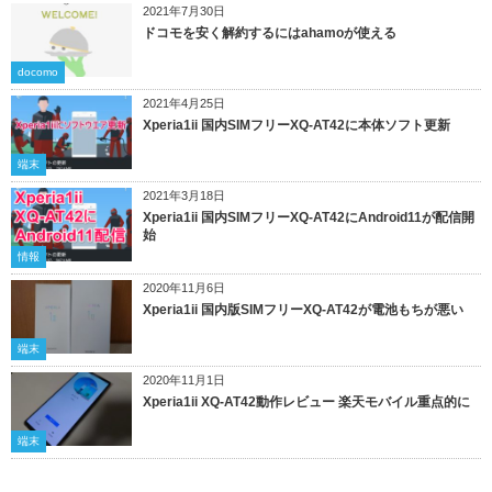
2021年7月30日
ドコモを安く解約するにはahamoが使える
docomo
2021年4月25日
Xperia1ii 国内SIMフリーXQ-AT42に本体ソフト更新
端末
2021年3月18日
Xperia1ii 国内SIMフリーXQ-AT42にAndroid11が配信開
始
情報
2020年11月6日
Xperia1ii 国内版SIMフリーXQ-AT42が電池もちが悪い
端末
2020年11月1日
Xperia1ii XQ-AT42動作レビュー 楽天モバイル重点的に
端末