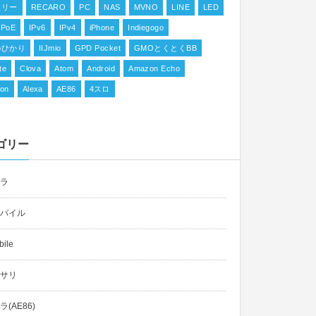
フリー
RECARO
PC
NAS
MVNO
LINE
LED
IPoE
IPv6
IPv4
iPhone
Indiegogo
ioひかり
IIJmio
GPD Pocket
GMOとくとくBB
te
Clova
Atom
Android
Amazon Echo
on
Alexa
AE86
4スロ
ゴリー
ラ
バイル
ile
サリ
(AE86)