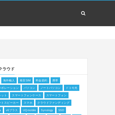
クラウド
海外輸入
格安SIM
料金節約
携帯
ラボレーション
パソコン
ノートパソコン
ドコモ光
レット
スマートフォンケース
スマートフォン
ートスピーカー
スマホ
クラウドファンディング
a
v6プラス
UQmobile
Synology
SSD