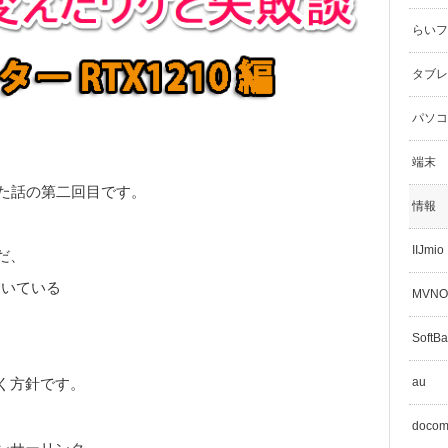
らいフラ
タブレ
パソコ
端末
った話の第二回目です。
情報
IIJmio
だ、
描いている
MVNO
SoftB
au
く方針です。
doco