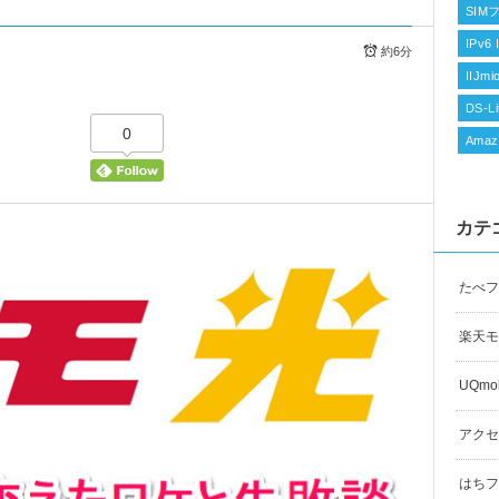
SIM
IPv6 
約6分
IIJm
DS-Li
0
Amaz
カテ
たべフ
楽天モ
UQmob
アクセ
はちフラ