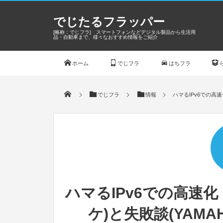
でじたるフラッパー
[略称：でじフラ] スマートフォンなどデジタル製品から生活用
品・自動車まで、様々なおすすめ情報をご紹介
ホーム
でじフラ
はちフラ
でじフラ
情報
ハマるIPv6での高速
ハマるIPv6での高速
ケ)と失敗談(YAMA