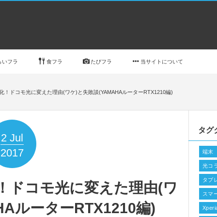
らいフラ
食フラ
たびフラ
当サイトについて
化！ドコモ光に変えた理由(ワケ)と失敗談(YAMAHAルーターRTX1210編)
タグ
2
Jul
2017
端末
光コ
タブ
化！ドコモ光に変えた理由(ワ
スマ
HAルーターRTX1210編)
Xperi