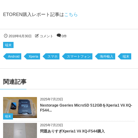
ETOREN購入レポート記事は
こちら
2018年6月30日
コメント
0件
端末
Android
Xperia
スマホ
スマートフォン
海外輸入
端末
関連記事
2025年7月23日
Nextorage Gseries MicroSD 512GBをXperia1 Vii XQ-
FS44...
端末
2025年7月23日
問題ありすぎXperia1 Vii XQ-FS44購入