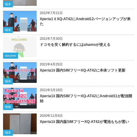
端末
2022年7月21日
Xperia1 ii XQ-AT42にAndroid12バージョンアップが来
た
端末
2021年7月30日
ドコモを安く解約するにはahamoが使える
docomo
2021年4月25日
Xperia1ii 国内SIMフリーXQ-AT42に本体ソフト更新
端末
2021年3月18日
Xperia1ii 国内SIMフリーXQ-AT42にAndroid11が配信開
始
情報
2020年11月6日
Xperia1ii 国内版SIMフリーXQ-AT42が電池もちが悪い
端末