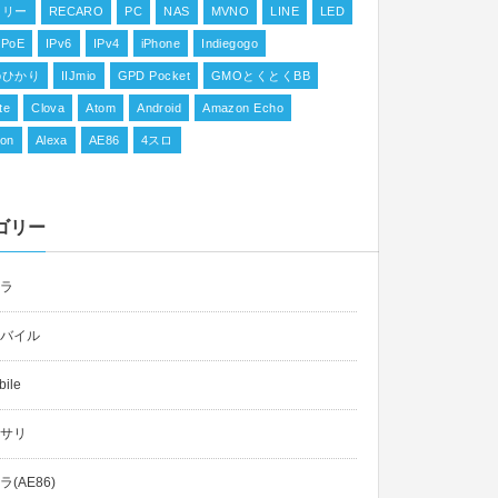
フリー
RECARO
PC
NAS
MVNO
LINE
LED
IPoE
IPv6
IPv4
iPhone
Indiegogo
ioひかり
IIJmio
GPD Pocket
GMOとくとくBB
te
Clova
Atom
Android
Amazon Echo
on
Alexa
AE86
4スロ
ゴリー
ラ
バイル
ile
サリ
(AE86)