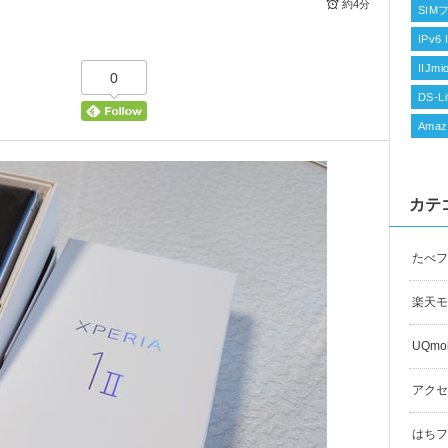
約4分
SIM
IPv6 
IIJm
0
DS-Li
Amaz
カテ
たべフ
楽天モ
UQmob
アクセ
はちフラ