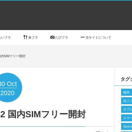
らいフラ
食フラ
たびフラ
当サイトについて
42 国内SIMフリー開封
タグ
30
Oct
2020
端末
光コ
タブ
-AT42 国内SIMフリー開封
スマ
Xperi