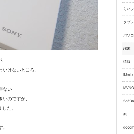
らいフラ
タブレ
パソコ
端末
が、
情報
といけないところ。
IIJmio
MVNO
得ない
きいのですが、
SoftB
しました。
au
す。
doco