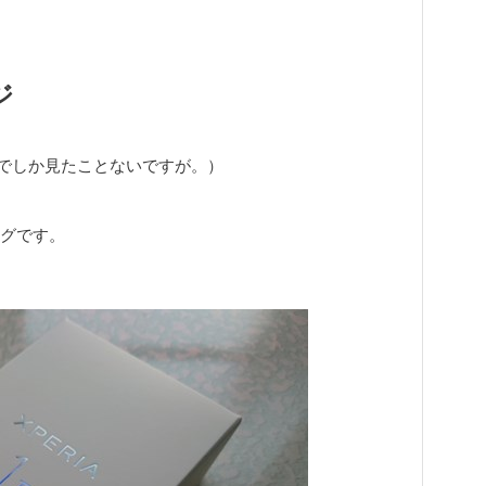
ジ
真でしか見たことないですが。）
ングです。