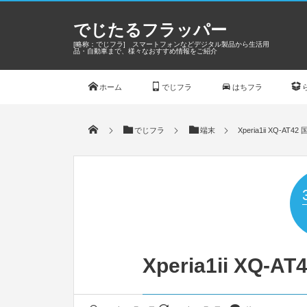
でじたるフラッパー
[略称：でじフラ] スマートフォンなどデジタル製品から生活用
品・自動車まで、様々なおすすめ情報をご紹介
ホーム
でじフラ
はちフラ
でじフラ
端末
Xperia1ii XQ-AT
Xperia1ii XQ