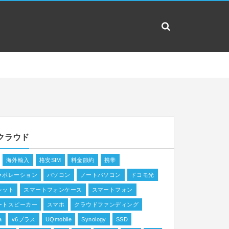
クラウド
海外輸入
格安SIM
料金節約
携帯
ラボレーション
パソコン
ノートパソコン
ドコモ光
レット
スマートフォンケース
スマートフォン
ートスピーカー
スマホ
クラウドファンディング
a
v6プラス
UQmobile
Synology
SSD