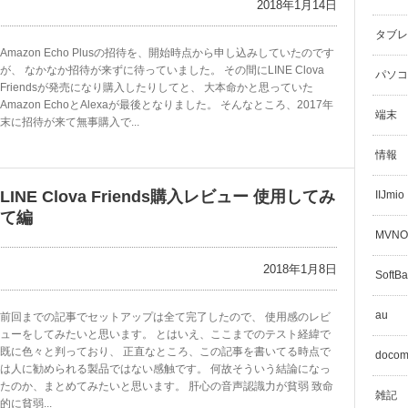
2018年1月14日
タブレ
Amazon Echo Plusの招待を、開始時点から申し込みしていたのです
が、 なかなか招待が来ずに待っていました。 その間にLINE Clova
パソコ
Friendsが発売になり購入したりしてと、 大本命かと思っていた
Amazon EchoとAlexaが最後となりました。 そんなところ、2017年
端末
末に招待が来て無事購入で...
情報
LINE Clova Friends購入レビュー 使用してみ
IIJmio
て編
MVNO
2018年1月8日
SoftB
au
前回までの記事でセットアップは全て完了したので、 使用感のレビ
ューをしてみたいと思います。 とはいえ、ここまでのテスト経緯で
既に色々と判っており、 正直なところ、この記事を書いてる時点で
doco
は人に勧められる製品ではない感触です。 何故そういう結論になっ
たのか、まとめてみたいと思います。 肝心の音声認識力が貧弱 致命
雑記
的に貧弱...