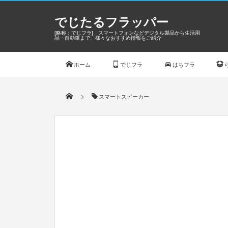
でじたるフラッパー
[略称：でじフラ] スマートフォンなどデジタル製品から生活用
品・自動車まで、様々なおすすめ情報をご紹介
ホーム
でじフラ
はちフラ
スマートスピーカー