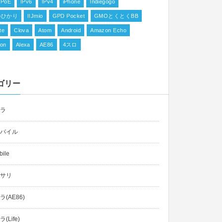
IPoE
IPv6
IPv4
iPhone
Indiegogo
ioひかり
IIJmio
GPD Pocket
GMOとくとくBB
te
Clova
Atom
Android
Amazon Echo
on
Alexa
AE86
4スロ
ゴリー
ラ
バイル
ile
サリ
(AE86)
(Life)