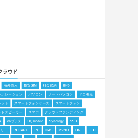
クラウド
海外輸入
格安SIM
料金節約
携帯
ラボレーション
パソコン
ノートパソコン
ドコモ光
レット
スマートフォンケース
スマートフォン
ートスピーカー
スマホ
クラウドファンディング
a
v6プラス
UQmobile
Synology
SSD
フリー
RECARO
PC
NAS
MVNO
LINE
LED