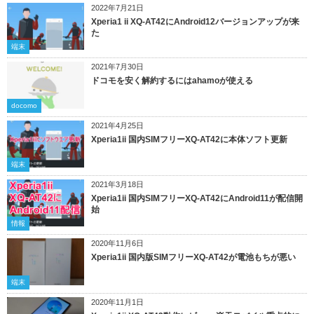
2022年7月21日
Xperia1 ii XQ-AT42にAndroid12バージョンアップが来
た
端末
2021年7月30日
ドコモを安く解約するにはahamoが使える
docomo
2021年4月25日
Xperia1ii 国内SIMフリーXQ-AT42に本体ソフト更新
端末
2021年3月18日
Xperia1ii 国内SIMフリーXQ-AT42にAndroid11が配信開
始
情報
2020年11月6日
Xperia1ii 国内版SIMフリーXQ-AT42が電池もちが悪い
端末
2020年11月1日